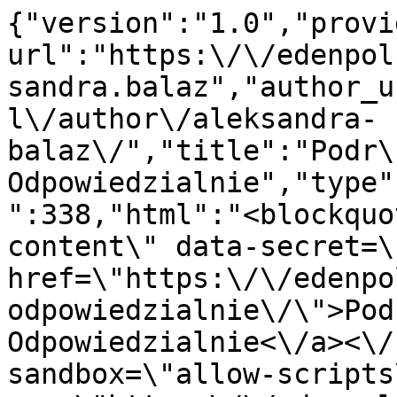
{"version":"1.0","provi
url":"https:\/\/edenpol
sandra.balaz","author_u
l\/author\/aleksandra-
balaz\/","title":"Podr\
Odpowiedzialnie","type"
":338,"html":"<blockquo
content\" data-secret=\
href=\"https:\/\/edenpo
odpowiedzialnie\/\">Pod
Odpowiedzialnie<\/a><\/
sandbox=\"allow-scripts