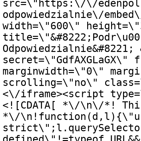
src=\"https:\/\/edenpol
odpowiedzialnie\/embed\
width=\"600\" height=\"
title=\"&#8222;Podr\u00
Odpowiedzialnie&#8221; 
secret=\"GdfAXGLaGX\" f
marginwidth=\"0\" margi
scrolling=\"no\" class=
<\/iframe><script type=
<![CDATA[ *\/\n\/*! Thi
*\/\n!function(d,l){\"us
strict\";l.querySelecto
defined\"!=typeof URL&&